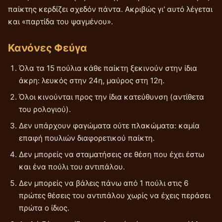
παίκτης κερδίζει σχεδόν πάντα. Ακριβώς γι' αυτό λέγεται
και «παρτίδα του ψαγμένου».
Κανόνες Φεύγα
Όλα τα 15 πούλια κάθε παίκτη ξεκινούν στην ίδια
άκρη: λευκός στην 24η, μαύρος στη 12η.
Όλοι κινούνται προς την ίδια κατεύθυνση (αντίθετα
του ρολογιού).
Δεν υπάρχουν φαγώματα ούτε πλακώματα: καμία
επαφή πουλιών διαφορετικού παίκτη.
Δεν μπορείς να σταματήσεις σε θέση που έχει έστω
και ένα πούλι του αντιπάλου.
Δεν μπορείς να βάλεις πάνω από 1 πούλι στις 6
πρώτες θέσεις του αντιπάλου χωρίς να έχεις περάσει
πρώτα ο ίδιος.