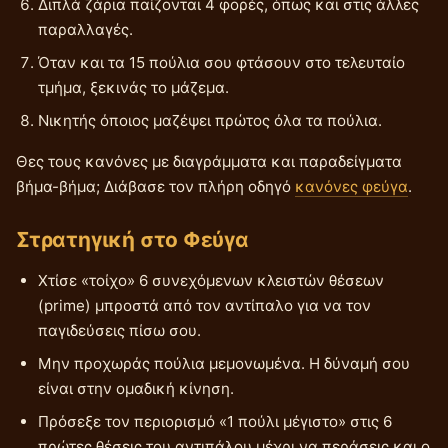
Διπλά ζάρια παίζονται 4 φορές, όπως και στις άλλες
παραλλαγές.
Όταν και τα 15 πούλια σου φτάσουν στο τελευταίο
τμήμα, ξεκινάς το μάζεμα.
Νικητής όποιος μαζέψει πρώτος όλα τα πούλια.
Θες τους κανόνες με διαγράμματα και παραδείγματα
βήμα-βήμα; Διάβασε τον πλήρη οδηγό
κανόνες φεύγα
.
Στρατηγική στο Φεύγα
Χτίσε «τοίχο» 6 συνεχόμενων κλειστών θέσεων
(prime) μπροστά από τον αντίπαλο για να τον
παγιδεύσεις πίσω σου.
Μην προχωράς πούλια μεμονωμένα. Η δύναμή σου
είναι στην ομαδική κίνηση.
Πρόσεξε τον περιορισμό «1 πούλι μέγιστο» στις 6
πρώτες θέσεις του αντιπάλου μέχρι να περάσεις και ο