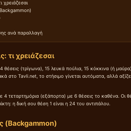
τι χρειάζεσαι
(Backgammon)
ό
σης ανά παραλλαγή
ς: τι χρειάζεσαι
 θέσεις (τρίγωνα), 15 λευκά πούλια, 15 κόκκινα (ή μαύρα)
ακά στο Tavli.net, το στήσιμο γίνεται αυτόματα, αλλά αξίζει
ε 4 τεταρτημόρια (εξάπορτα) με 6 θέσεις το καθένα. Οι θ
κτη: η δική σου θέση 1 είναι η 24 του αντιπάλου.
ες (Backgammon)