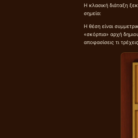
Η κλασική διάταξη ξεκ
σημεία:
Η θέση είναι συμμετρικ
«σκόρπια» αρχή δημιου
αποφασίσεις τι τρέχεις