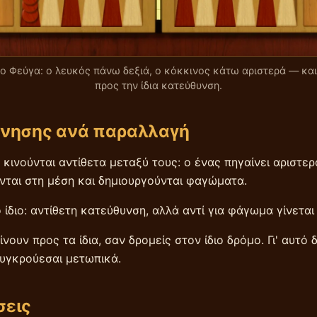
ο Φεύγα: ο λευκός πάνω δεξιά, ο κόκκινος κάτω αριστερά — και
προς την ίδια κατεύθυνση.
ίνησης ανά παραλλαγή
 κινούνται αντίθετα μεταξύ τους: ο ένας πηγαίνει αριστερ
ύνται στη μέση και δημιουργούνται φαγώματα.
 ίδιο: αντίθετη κατεύθυνση, αλλά αντί για φάγωμα γίνετα
νουν προς τα ίδια, σαν δρομείς στον ίδιο δρόμο. Γι' αυτό
υγκρούεσαι μετωπικά.
σεις